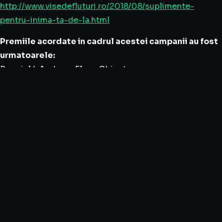
http://www.visedefluturi.ro/2018/08/suplimente-
pentru-inima-ta-de-la.html
Premiile acordate in cadrul acestei campanii au fost
urmatoarele:
Premiul I: Andreea Elena Ghinet
(
https://andreeabacau.blogspot.com
) – Produse
Ayurmed la alegere, in valoare de 300 lei
Premiul II: Christina Rhea (
http://greatfashion.ro
) –
Produse Ayurmed la alegere, in valoare de 200 lei
Premiul III: Mihaela Dobre
(
https://lumedeplastic.wordpress.com/
) – Produse
Ayurmed la alegere, in valoare de 100 lei
In plus, au fost acordate mentiuni speciale pentru Ioana
Ishikawa-Constantin, Cristina Bărbieru si Brindusa
Aluculesei. (Mentiunile speciale constau in cate doua
produse cosmetice ayurvedice Ayurmed: Fruit Massage