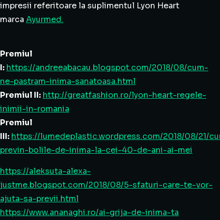
impresii referitoare la suplimentul Lyon Heart
marca
Ayurmed.
Premiul
I:
https://andreeabacau.blogspot.com/2018/08/cum-
ne-pastram-inima-sanatoasa.html
Premiul II:
http://greatfashion.ro/lyon-heart-regele-
inimii-in-romania
Premiul
III:
https://lumedeplastic.wordpress.com/2018/08/21/c
previn-bolile-de-inima-la-cei-40-de-ani-ai-mei
https://aleksuta-alexa-
justme.blogspot.com/2018/08/5-sfaturi-care-te-vor-
ajuta-sa-previi.html
https://www.ananaghi.ro/ai-grija-de-inima-ta