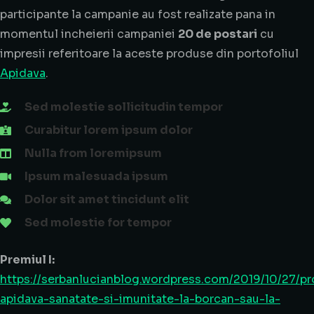
participante la campanie au fost realizate pana in
momentul incheierii campaniei
20 de postari
cu
impresii referitoare la aceste produse din portofoliul
Apidava
.
Sed molestie sollicitudin tempor
Curabitur lorem ipsum dolor
Nulla from loremipsum
Ipsum malesuada ipsum
Dolor sit amet tincidunt elit
Sed molestie for tempor
Premiul I:
https://serbanlucianblog.wordpress.com/2019/10/27/p
apidava-sanatate-si-imunitate-la-borcan-sau-la-