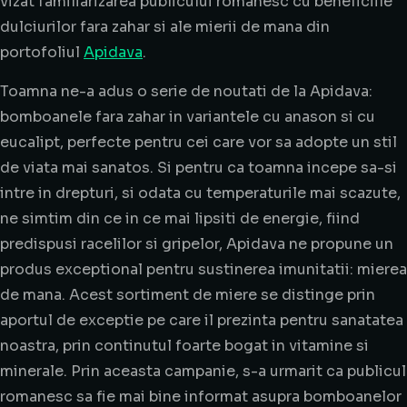
vizat familiarizarea publicului romanesc cu beneficiile
dulciurilor fara zahar si ale mierii de mana din
portofoliul
Apidava
.
Toamna ne-a adus o serie de noutati de la Apidava:
bomboanele fara zahar in variantele cu anason si cu
eucalipt, perfecte pentru cei care vor sa adopte un stil
de viata mai sanatos. Si pentru ca toamna incepe sa-si
intre in drepturi, si odata cu temperaturile mai scazute,
ne simtim din ce in ce mai lipsiti de energie, fiind
predispusi racelilor si gripelor, Apidava ne propune un
produs exceptional pentru sustinerea imunitatii: mierea
de mana. Acest sortiment de miere se distinge prin
aportul de exceptie pe care il prezinta pentru sanatatea
noastra, prin continutul foarte bogat in vitamine si
minerale. Prin aceasta campanie, s-a urmarit ca publicul
romanesc sa fie mai bine informat asupra bomboanelor