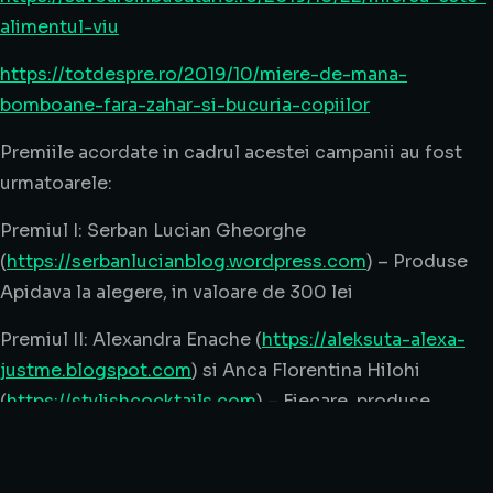
alimentul-viu
https://totdespre.ro/2019/10/miere-de-mana-
bomboane-fara-zahar-si-bucuria-copiilor
Premiile acordate in cadrul acestei campanii au fost
urmatoarele:
Premiul I: Serban Lucian Gheorghe
(
https://serbanlucianblog.wordpress.com
) – Produse
Apidava la alegere, in valoare de 300 lei
Premiul II: Alexandra Enache (
https://aleksuta-alexa-
justme.blogspot.com
) si Anca Florentina Hilohi
(
https://stylishcocktails.com
) – Fiecare, produse
Apidava la alegere, in valoare de 200 lei
Premiul III: Paula Sosoi (
https://paolaivan.ro
) si Simona