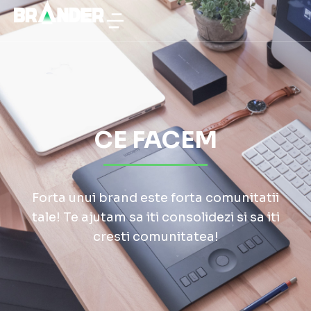
CE FACEM
Forta unui brand este forta comunitatii
tale! Te ajutam sa iti consolidezi si sa iti
cresti comunitatea!